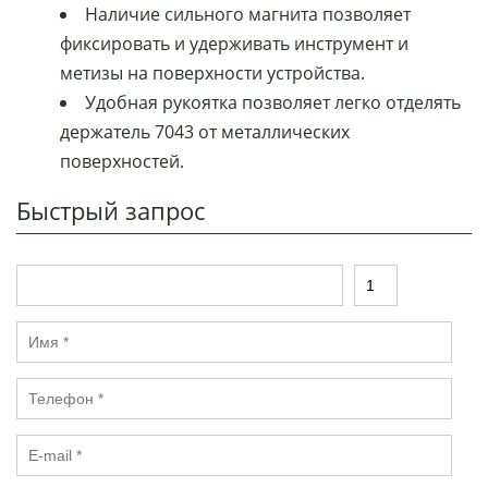
Наличие сильного магнита позволяет
фиксировать и удерживать инструмент и
метизы на поверхности устройства.
Удобная рукоятка позволяет легко отделять
держатель 7043 от металлических
поверхностей.
Быстрый запрос
Т
К
о
о
в
л
И
а
и
м
р
ч
я
е
Т
*
с
е
т
л
в
E
е
о
-
ф
*
m