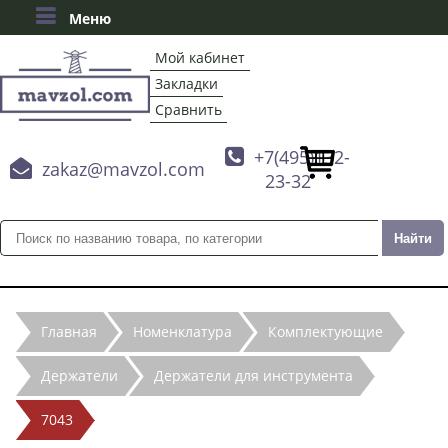
Меню
Мой кабинет
Закладки
Сравнить

+7(495)132-

zakaz@mavzol.com
23-32
Главная
Номенклатура
Комплектующие
Держатели
Держатели для инструмента
7043