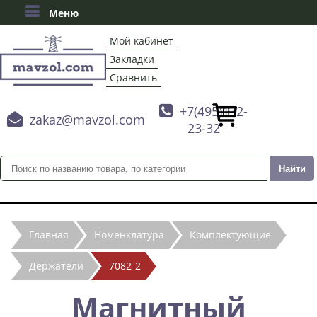
Меню
Мой кабинет
Закладки
Сравнить

+7(495)132-

zakaz@mavzol.com
23-32
Главная
Номенклатура
Комплектующие
Держатели
7082-2
Магнитный