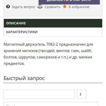
Задать вопрос
Сравнить
В избранное
ОПИСАНИЕ
ХАРАКТЕРИСТИКИ
Магнитный держатель 7082-2 предназначен для
хранения метизов (гвоздей, винтов, гаек, шайб,
болтов, шурупов, саморезов и т.п.) и др. мелких
предметов.
Быстрый запрос
Т
К
о
о
в
л
И
а
и