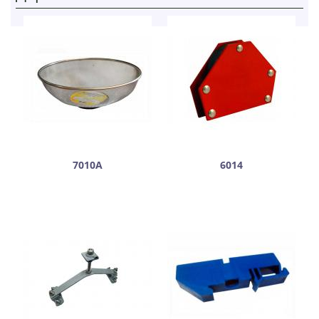
7010А
6014