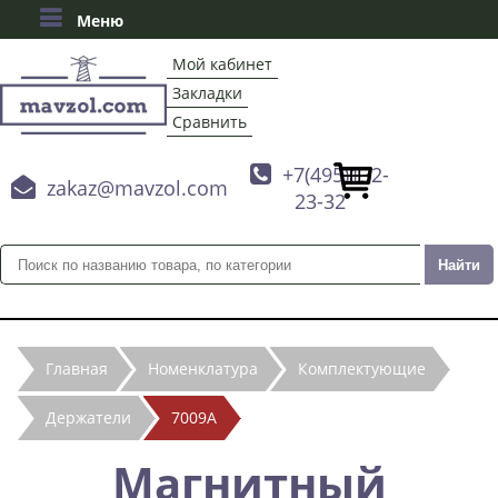
Меню
Мой кабинет
Закладки
Сравнить

+7(495)132-

zakaz@mavzol.com
23-32
Главная
Номенклатура
Комплектующие
Держатели
7009А
Магнитный