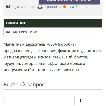
Задать вопрос
Сравнить
В избранное
ОПИСАНИЕ
ХАРАКТЕРИСТИКИ
Магнитный держатель 7009А (коробка)
предназначен для хранения, фиксации и удержания
метизов (гвоздей, винтов, гаек, шайб, болтов,
шурупов, саморезов и т.п.), а также мелкого
инструмента (бит, торцевых головок и т.п.).
Быстрый запрос
Т
К
о
о