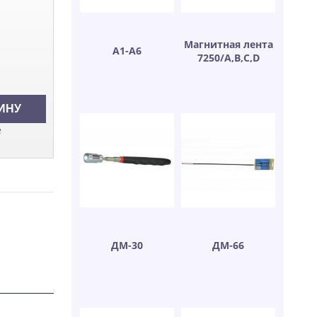
Магнитная лента
A1-A6
7250/A,B,C,D
е
ДМ-30
ДМ-66