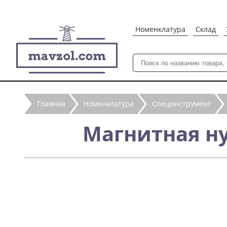
Номенклатура
Склад
Главная
Номенклатура
Специнструмент
Магнитная н