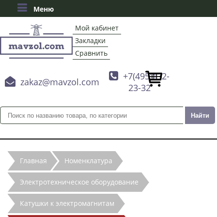
Меню
Мой кабинет
Закладки
Сравнить

+7(495)132-

zakaz@mavzol.com
23-32
Главная
Номенклатура
Электротехническое оборудование
Катушки к электромагнитам