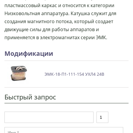
пластмассовый каркас и относится к категории
Низковольтная аппаратура. Катушка служит для
создания магнитного потока, который создает
движущие силы для работы аппаратов и
применяется в электромагнитах серии ЭМК.
Модификации
ЭМК-18-П1-111-154 УХЛ4 24В
Быстрый запрос
Т
К
о
о
в
л
И
а
и