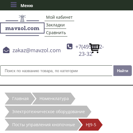
Меню
Мой кабинет
Закладки
Сравнить

+7(495)132-

zakaz@mavzol.com
23-32
Главная
Номенклатура
Электротехническое оборудование
Посты управления кнопочные
HJ9-5