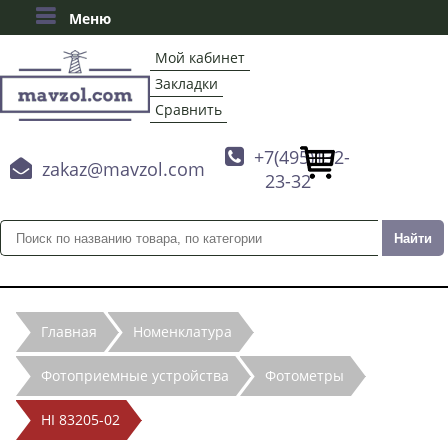
Меню
Мой кабинет
Закладки
Сравнить

+7(495)132-

zakaz@mavzol.com
23-32
Главная
Номенклатура
Фотоприемные устройства
Фотометры
HI 83205-02