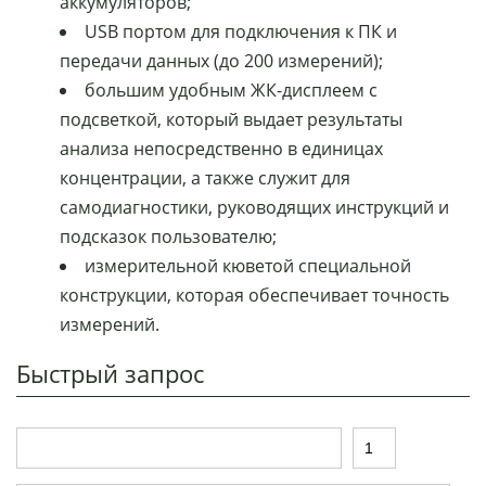
аккумуляторов;
USB портом для подключения к ПК и
передачи данных (до 200 измерений);
большим удобным ЖК-дисплеем с
подсветкой, который выдает результаты
анализа непосредственно в единицах
концентрации, а также служит для
самодиагностики, руководящих инструкций и
подсказок пользователю;
измерительной кюветой специальной
конструкции, которая обеспечивает точность
измерений.
Быстрый запрос
Т
К
о
о
в
л