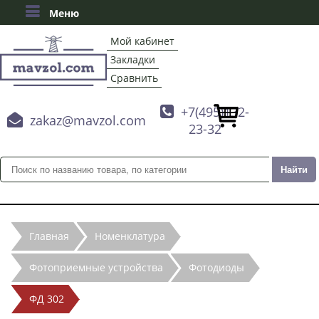
Меню
Мой кабинет
Закладки
Сравнить

+7(495)132-

zakaz@mavzol.com
23-32
Главная
Номенклатура
Фотоприемные устройства
Фотодиоды
ФД 302