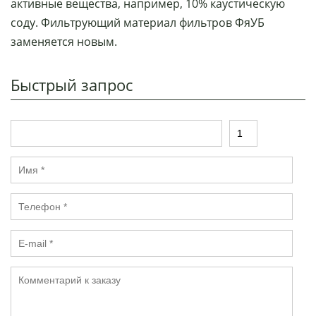
активные вещества, например, 10% каустическую
соду. Фильтрующий материал фильтров ФяУБ
заменяется новым.
Быстрый запрос
Т
К
о
о
в
л
И
а
и
м
р
ч
я
е
Т
*
с
е
т
л
в
E
е
о
-
ф
*
m
о
К
a
н
о
il
*
м
*
м