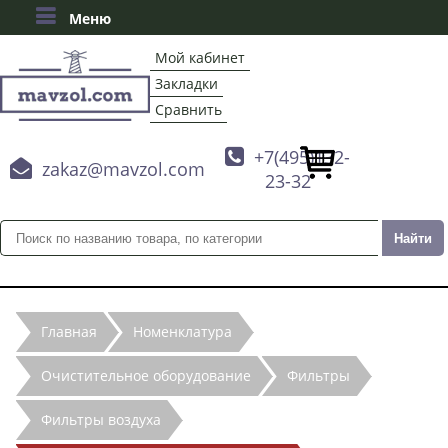
Меню
Мой кабинет
Закладки
Сравнить

+7(495)132-

zakaz@mavzol.com
23-32
Главная
Номенклатура
Очистительное оборудование
Фильтры
Фильтры воздуха