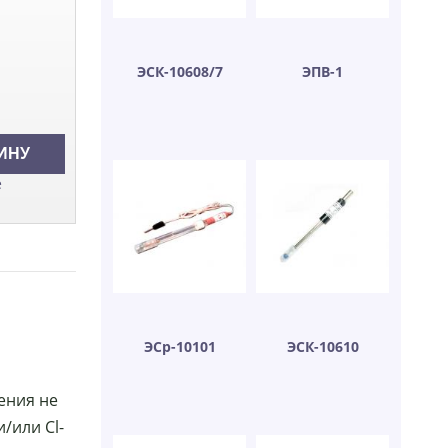
ЭСК-10608/7
ЭПВ-1
е
ЭСр-10101
ЭСК-10610
ения не
/или Cl-