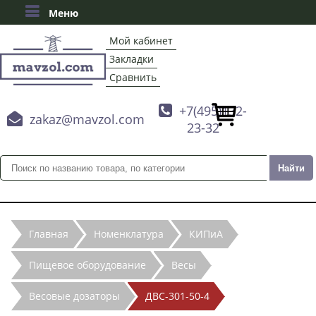
Меню
Мой кабинет
Закладки
Сравнить

+7(495)132-

zakaz@mavzol.com
23-32
Главная
Номенклатура
КИПиА
Пищевое оборудование
Весы
Весовые дозаторы
ДВС-301-50-4