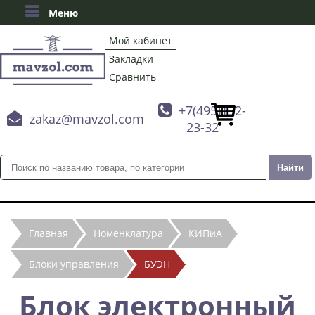
Меню
Мой кабинет
Закладки
Сравнить

+7(495)132-

zakaz@mavzol.com
23-32
Главная
Номенклатура
КИПиА
Блоки управления
БУЭН
Блок электронный