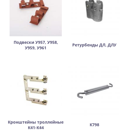
Подвески У957, У958,
Ретурбенды ДЛ, ДЛУ
У959, У961
Кронштейны троллейные
К798
К41-К44