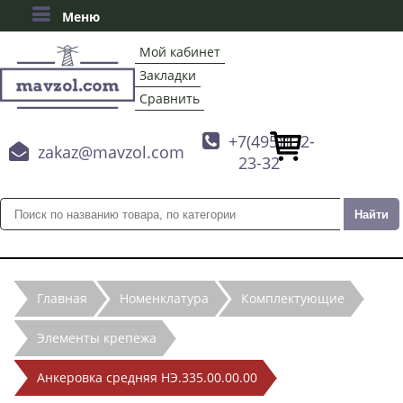
Меню
Мой кабинет
Закладки
Сравнить

+7(495)132-

zakaz@mavzol.com
23-32
Главная
Номенклатура
Комплектующие
Элементы крепежа
Анкеровка средняя НЭ.335.00.00.00