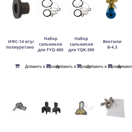
Набор
Набор
ИФС-14 втулки
Вентили
сальников
сальников
полиуретановые
В-4.3
для FYQ-400
для YQK-300