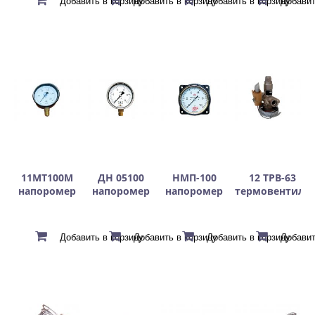
11МТ100М
ДН 05100
НМП-100
12 ТРВ-63
напоромер
напоромер
напоромер
термовентиль