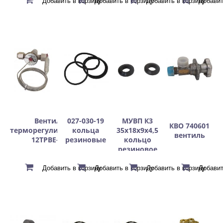
Вентиль
027-030-19
МУВП К3
КВО 740601
терморегулирующий
кольца
35х18х9х4,5
вентиль
12ТРВЕ-1.6
резиновые
кольцо
резиновое