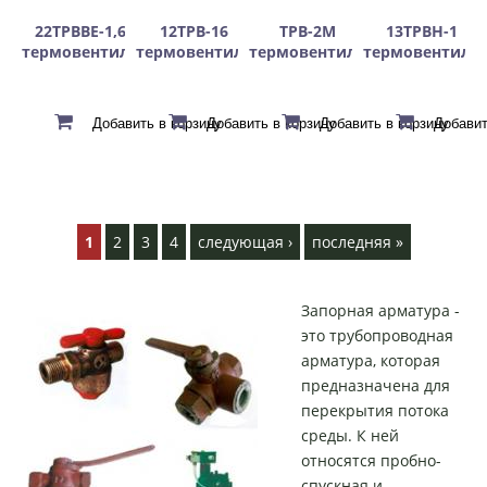
22ТРВВЕ-1,6
12ТРВ-16
ТРВ-2М
13ТРВН-1
термовентиль
термовентиль
термовентиль
термовентиль
С
т
1
2
3
4
следующая ›
последняя »
р
а
Запорная арматура -
н
это трубопроводная
и
арматура, которая
ц
предназначена для
ы
перекрытия потока
среды. К ней
относятся пробно-
спускная и