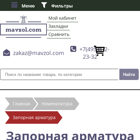
Меню
Фильтры
Мой кабинет
Закладки
Сравнить

+7(495)132-

zakaz@mavzol.com
23-32
Главная
Номенклатура
Запорная арматура
Запорная арматура