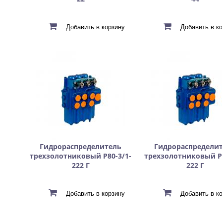
Гидрораспределитель
Гидрораспредели
трехзолотниковый Р80-3/1-
трехзолотниковый Р8
222 Г
222 Г