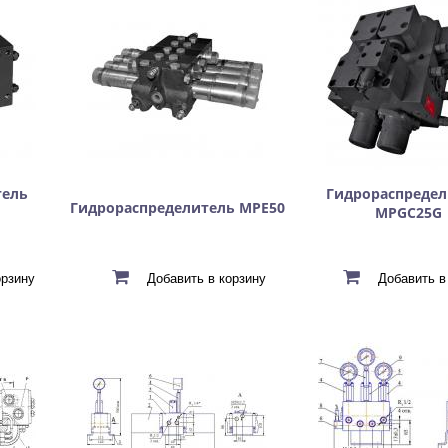
тель
Гидрораспредел
Гидрораспределитель МРE50
МРGC25G