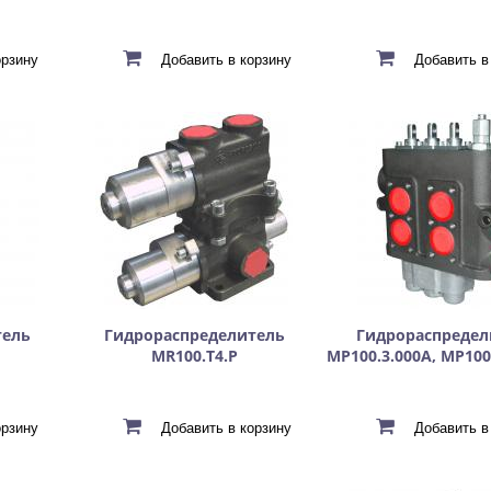
тель
Гидрораспределитель
Гидрораспредел
MR100.T4.Р
МР100.3.000А, МР100