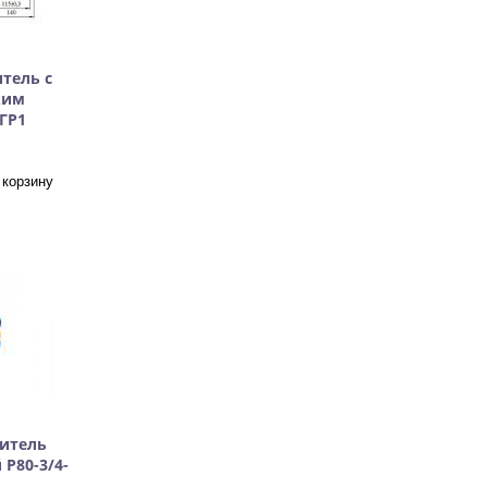
тель с
ким
ГР1
итель
Р80-3/4-